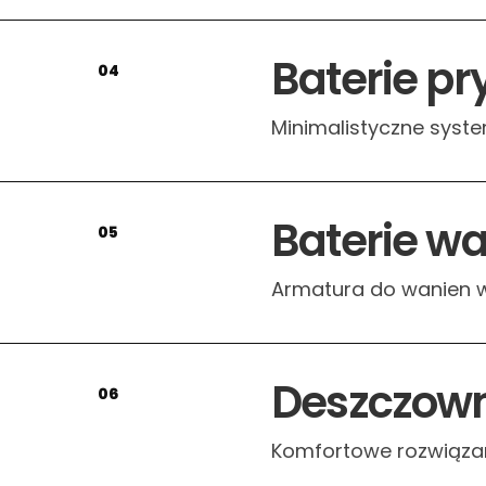
Baterie p
04
Minimalistyczne syste
Baterie w
05
Armatura do wanien w
Deszczow
06
Komfortowe rozwiązan