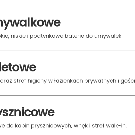
umywalkowe
okie, niskie i podtynkowe baterie do umywalek.
idetowe
raz stref higieny w łazienkach prywatnych i gośc
rysznicowe
 do kabin prysznicowych, wnęk i stref walk-in.