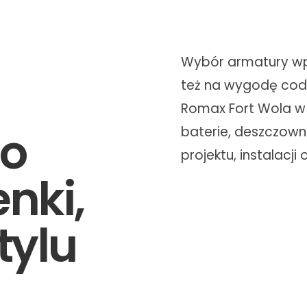
Wybór armatury wpły
też na wygodę cod
Romax Fort Wola 
do
baterie, deszczow
projektu, instalacji
enki,
tylu