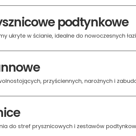
rysznicowe podtynkowe
my ukryte w ścianie, idealne do nowoczesnych łazi
annowe
olnostojących, przyściennych, narożnych i zabu
nice
ia do stref prysznicowych i zestawów podtynkow