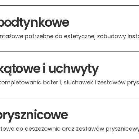
 podtynkowe
ntażowe potrzebne do estetycznej zabudowy instal
 kątowe i uchwyty
kompletowania baterii, słuchawek i zestawów pry
rysznicowe
fitowe do deszczownic oraz zestawów prysznicow