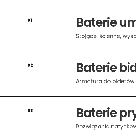
Baterie 
01
Stojące, ścienne, wys
Baterie b
02
Armatura do bidetów o
Baterie p
03
Rozwiązania natynkowe