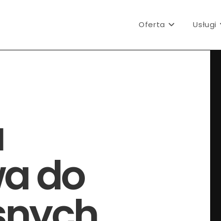
Oferta
Usługi
a
wa do
snych