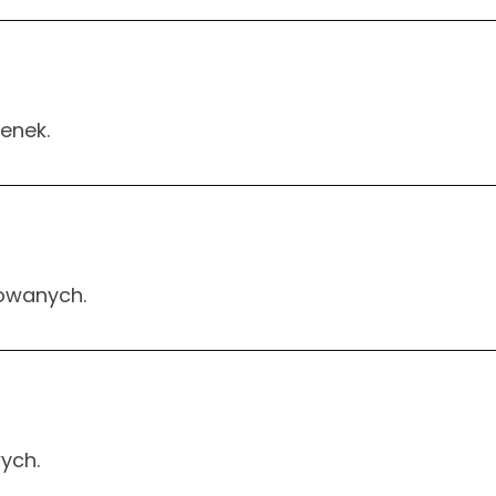
enek.
dowanych.
ych.