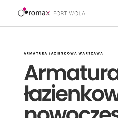
Skip
to
content
ARMATURA ŁAZIENKOWA WARSZAWA
Armatur
łazienko
nowocze